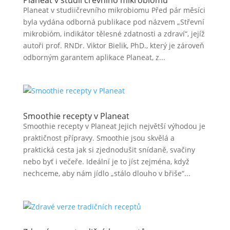
Planeat v studii črevního mikrobiomu
Planeat v studiičrevního mikrobiomu Před pár měsíci
byla vydána odborná publikace pod názvem „Střevní
mikrobióm, indikátor tělesné zdatnosti a zdraví“, jejíž
autoři prof. RNDr. Viktor Bielik, PhD., který je zároveň
odborným garantem aplikace Planeat, z...
Smoothie recepty v Planeat
Smoothie recepty v Planeat Jejich největší výhodou je
praktičnost přípravy. Smoothie jsou skvělá a
praktická cesta jak si zjednodušit snídaně, svačiny
nebo byť i večeře. Ideální je to jíst zejména, když
nechceme, aby nám jídlo „stálo dlouho v břiše“...